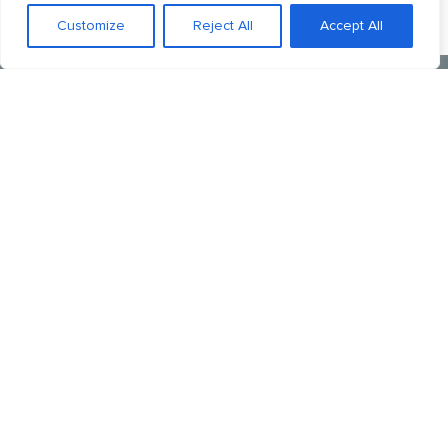
Customize
Reject All
Accept All
;
Laat je terugbellen
door
een makelaar
Wil je jouw huis verkopen of zoek je hulp van
een ervaren aankoopmakelaar? Laat je
gegevens achter, dan nemen we contact
met je op om een kennismakingsgesprek in