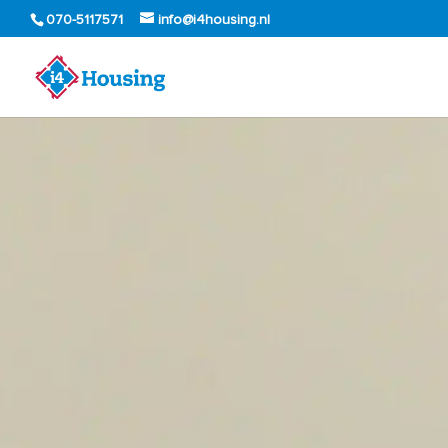
070-5117571
info@i4housing.nl