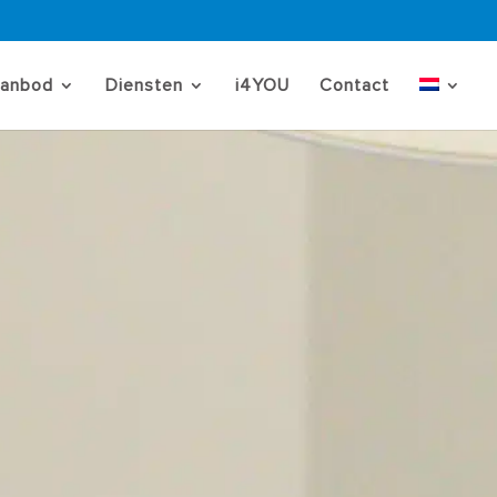
aanbod
Diensten
i4YOU
Contact