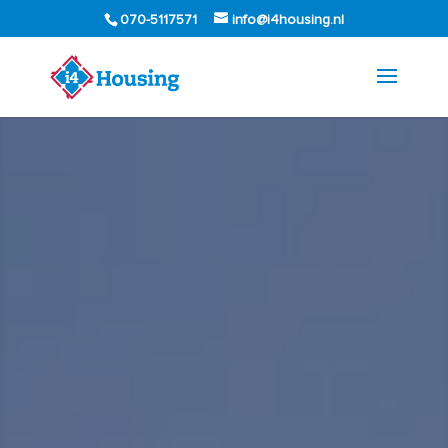
070-5117571
info@i4housing.nl