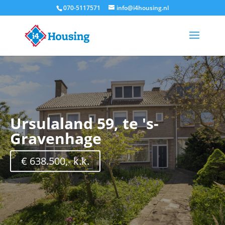
070-5117571
info@i4housing.nl
Ursulaland 59, te 's-
Gravenhage
€ 638.500,- k.k.