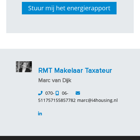
RMT Makelaar Taxateur
Marc van Dijk
070-
06-
5117571
55857782
marc@i4housing.nl