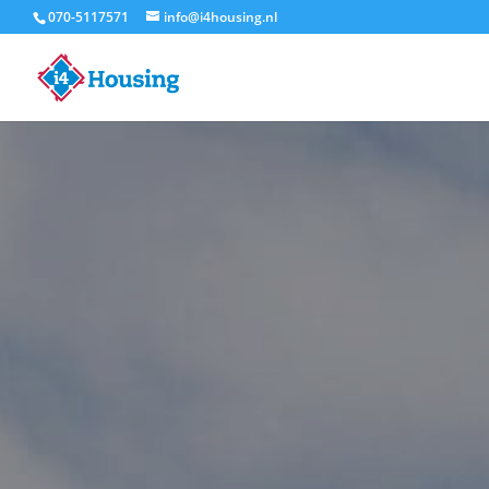
070-5117571
info@i4housing.nl