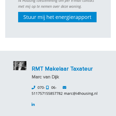
i4 Housing toestemming om per e-mail contact
met mij op te nemen over deze woning.
RMT Makelaar Taxateur
Marc van Dijk
070-
06-
5117571
55857782
marc@i4housing.nl