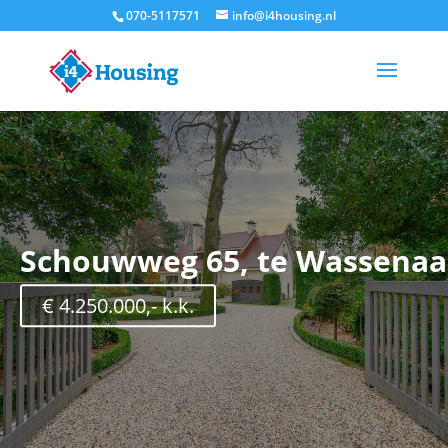
070-5117571
info@i4housing.nl
Schouwweg 65, te Wassenaa
€ 4.250.000,- k.k.